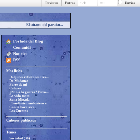
Rexistru
Entrar
El sótanu del paraísu...
Portada del Blog
Comunidá
Noticies
RSS
Mas lleíos
Dalgunes reflexones tres...
De Mudanza
Parte de mi
Caleyes
¿Non a la guerra? Puxa...
La vida mata
Zona Minada
El endémico embustero y...
Con la boca seca
Los Cuentos
Caberos publicaos
Temes
Sociedad (36)