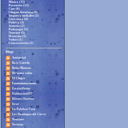
Música (35)
Paranoies (22)
Cine (8)
Llingua Asturiana (6)
Idegues y melodíes (5)
Literatura (4)
Política (3)
Asturies (2)
Pedagogía (1)
Nenyure (1)
Hestories (1)
Videos (1)
Convocatories (1)
Blogs
Antisocial
Bajo Cuerda
Balas Blancas
De tanta rabia
El Chigre
Enmimismaciones
EscaladAstur
Habitacion101
Héroes Obreros
Isvar
La Palabra Crea
Los Domingos del Cierre
Nenyure
Noticias