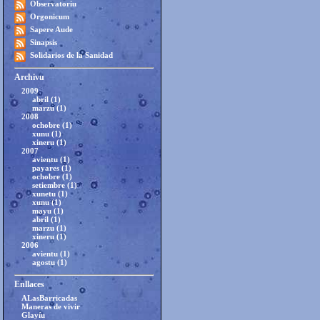
Observatoriu
Orgonicum
Sapere Aude
Sinapsis
Solidarios de la Sanidad
Archivu
2009
abril (1)
marzu (1)
2008
ochobre (1)
xunu (1)
xineru (1)
2007
avientu (1)
payares (1)
ochobre (1)
setiembre (1)
xunetu (1)
xunu (1)
mayu (1)
abril (1)
marzu (1)
xineru (1)
2006
avientu (1)
agostu (1)
Enllaces
ALasBarricadas
Maneras de vivir
Glayíu