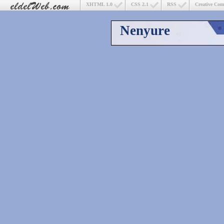
XHTML 1.0
CSS 2.1
RSS
Creative Co
Nenyure