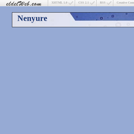
XHTML 1.0
CSS 2.1
RSS
Creative Co
Nenyure