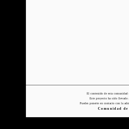
El contenido de esta comunidad 
Este proyecto ha sido llevado
Puedes ponerte en contacto con la adm
Comunidad de 