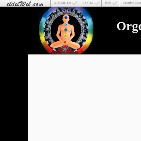
XHTML 1.0
CSS 2.1
RSS
Creative Co
Org