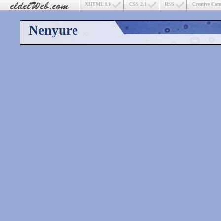
XHTML 1.0
CSS 2.1
RSS
Creative Co
Nenyure