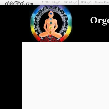
XHTML 1.0
CSS 2.1
RSS
Creative Co
Org