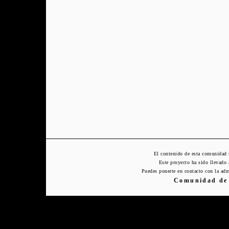
El contenido de esta comunidad 
Este proyecto ha sido llevado
Puedes ponerte en contacto con la adm
Comunidad de 