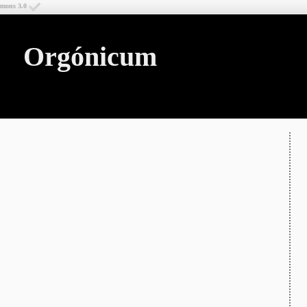
mmons 3.0
Orgónicum