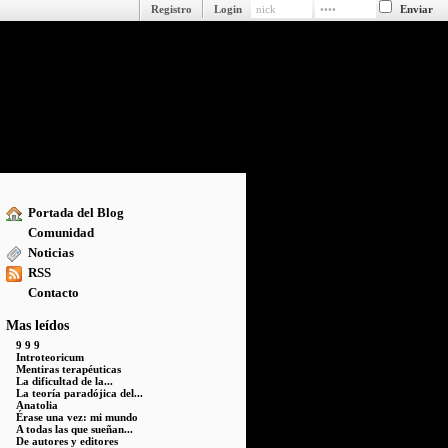
Registro
Login
Portada del Blog
Comunidad
Noticias
RSS
Contacto
Mas leídos
9 9 9
Introteoricum
Mentiras terapéuticas
La dificultad de la...
La teoría paradójica del...
Anatolia
Érase una vez: mi mundo
A todas las que sueñan...
De autores y editores