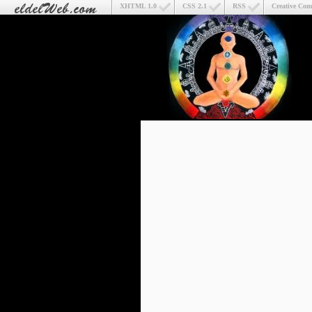
XHTML 1.0
CSS 2.1
RSS
Creative Co