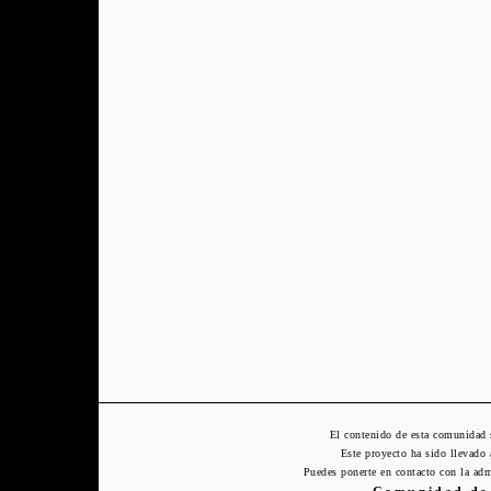
El contenido de esta comunidad 
Este proyecto ha sido llevado
Puedes ponerte en contacto con la adm