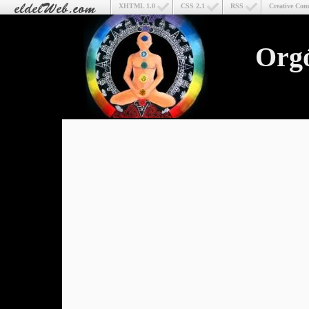
XHTML 1.0
CSS 2.1
RSS
Creative Co
Org