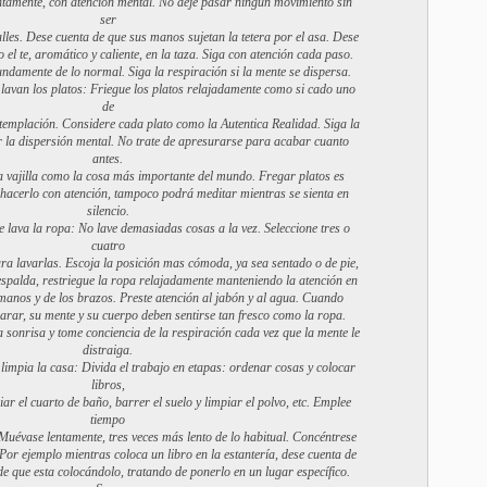
tamente, con atención mental. No deje pasar ningún movimiento sin
ser
alles. Dese cuenta de que sus manos sujetan la tetera por el asa. Dese
 el te, aromático y caliente, en la taza. Siga con atención cada paso.
ndamente de lo normal. Siga la respiración si la mente se dispersa.
 lavan los platos: Friegue los platos relajadamente como si cado uno
de
ntemplación. Considere cada plato como la Autentica Realidad. Siga la
r la dispersión mental. No trate de apresurarse para acabar cuanto
antes.
a vajilla como la cosa más importante del mundo. Fregar platos es
 hacerlo con atención, tampoco podrá meditar mientras se sienta en
silencio.
e lava la ropa: No lave demasiadas cosas a la vez. Seleccione tres o
cuatro
ara lavarlas. Escoja la posición mas cómoda, ya sea sentado o de pie,
espalda, restriegue la ropa relajadamente manteniendo la atención en
manos y de los brazos. Preste atención al jabón y al agua. Cuando
larar, su mente y su cuerpo deben sentirse tan fresco como la ropa.
sonrisa y tome conciencia de la respiración cada vez que la mente le
distraiga.
 limpia la casa: Divida el trabajo en etapas: ordenar cosas y colocar
libros,
mpiar el cuarto de baño, barrer el suelo y limpiar el polvo, etc. Emplee
tiempo
 Muévase lentamente, tres veces más lento de lo habitual. Concéntrese
Por ejemplo mientras coloca un libro en la estantería, dese cuenta de
 de que esta colocándolo, tratando de ponerlo en un lugar específico.