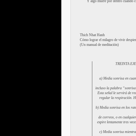
Y algo muere por dentro cuando co
Thich Nhat Hanh
Cómo lograr el milagro de vivir despie
(Un manual de meditación)
TREINTA EJ
a) Media sonrisa en cuan
incluso la palabra “sonrisa
Esta señal le servirá de r
regular la respiración. 
b) Media sonrisa en los rato
de correos, o en cualquie
expire lentamente tres vec
c) Media sonrisa mientra