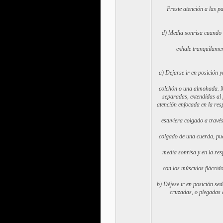
Preste atención a las p
d) Media sonrisa cuando e
exhale tranquilamen
a) Dejarse ir en posición 
colchón o una almohada. M
separadas, extendidas al
atención enfocada en la re
estuviera colgado a través
colgado de una cuerda, pue
media sonrisa y en la res
con los músculos fláccido
b) Déjese ir en posición sed
cruzadas, o plegadas al