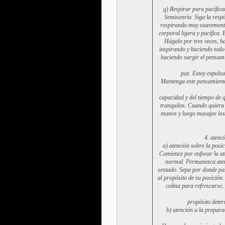
g) Respirar para pacificar
Semisonria. Siga la respi
respirando muy suavemente
corporal ligera y pacifica.
Hágalo por tres veces, h
inspirando y haciendo todo 
haciendo surgir el pensam
paz. Estoy expuls
Mantenga este pensamiento
capacidad y del tiempo de q
tranquilos. Cuando quiera 
manos y luego masajee los
4. atenc
a) atención sobre la posi
Comience por enfocar la at
normal. Permanezca atent
sentado. Sepa por donde pas
al propósito de su posición
colina para refrescarse,
propósito deter
b) atención a la prepara