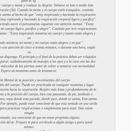
pase al 3g.
 cuerpo y mente y realizar la Alegría: Siéntese en loto o medio loto.
ración (3d). Cuando la mente y el cuerpo estén tranquilos, continúe
 atento al hecho de que “estoy inspirando y haciendo la respiración
 Estoy expirando y haciendo la respiración corporal ligera y pacifica”.
aciendo nacer el pensamiento siguiente con atención mental: “Estoy
mi cuerpo ligero, pacifico y alegre”. Continúe por tres respiraciones
iento: “Estoy inspirando mientras mi cuerpo y mente están alegres y
en
ando mientras mi mente y mi cuerpo están alegres y en paz”.
 con atención de cinco a treinta minutos, o durante una hora, según
su
ue disponga. El principio y el final de la práctica deben ser relajados
parar, cuidadosamente de masajes a los ojos y a la cara con las dos
 músculos de las piernas antes de volver a sentarse con normalidad.
Espere un momento antes de levantarse.
ión Mental de la posición y movimientos del cuerpo
ción del cuerpo: Puede ser practicada en cualquier momento y lugar.
ención hacia la respiración. Respire más lenta y profundamente de lo
o a la posición del cuerpo, bien este paseando, de pie, tumbado o
ea; sepa donde esta parado, donde yace, donde se sienta, Este atento
. Por ejemplo, puede estar consciente de que esta sentado en una verde
 para practicar respiraciones o simplemente para estar. Sino existe
ningún
minado, sea consciente de que no existe propósito alguno.
ción del te: Prepare te para servírselo a algún amigo o para usted
mismo.