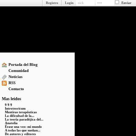
Registro
Login
Portada del Blog
Comunidad
Noticias
RSS
Contacto
Mas leídos
9 9 9
Introteoricum
Mentiras terapéuticas
La dificultad de la...
La teoría paradójica del...
Anatolia
Érase una vez: mi mundo
A todas las que sueñan...
De autores y editores