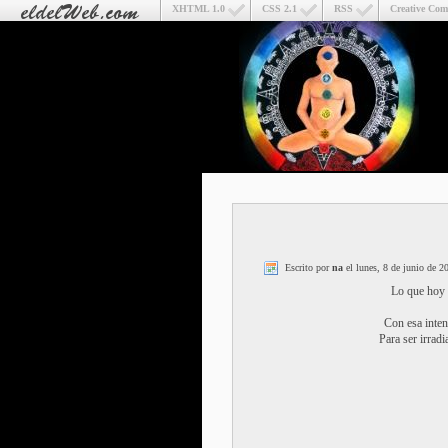
XHTML 1.0
CSS 2.1
RSS
Creative Co
Escrito por
na
el lunes, 8 de junio de 2
Lo que hoy t
Con esa inten
Para ser irrad