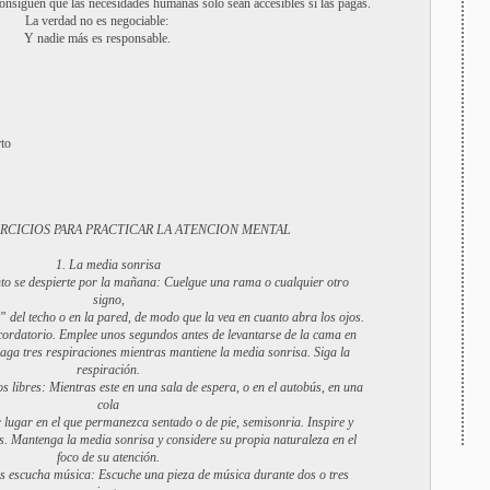
nsiguen que las necesidades humanas solo sean accesibles si las pagas.
La verdad no es negociable:
Y nadie más es responsable.
rto
ERCICIOS PARA PRACTICAR LA ATENCION MENTAL
1. La media sonrisa
to se despierte por la mañana: Cuelgue una rama o cualquier otro
signo,
” del techo o en la pared, de modo que la vea en cuanto abra los ojos.
ecordatorio. Emplee unos segundos antes de levantarse de la cama en
Haga tres respiraciones mientras mantiene la media sonrisa. Siga la
respiración.
s libres: Mientras este en una sala de espera, o en el autobús, en una
cola
r lugar en el que permanezca sentado o de pie, semisonria. Inspire y
es. Mantenga la media sonrisa y considere su propia naturaleza en el
foco de su atención.
s escucha música: Escuche una pieza de música durante dos o tres