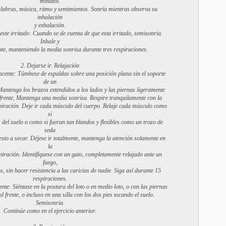
minutos.
alabras, música, ritmo y sentimientos. Sonría mientras observa su
inhalación
y exhalación.
ste irritado: Cuando se de cuenta de que esta irritado, semisonria.
Inhale y
te, manteniendo la media sonrisa durante tres respiraciones.
2. Dejarse ir. Relajación
yacente: Túmbese de espaldas sobre una posición plana sin el soporte
de un
antenga los brazos extendidos a los lados y las piernas ligeramente
 frente, Mantenga una media sonrisa. Respire tranquilamente con la
spiración. Deje ir cada músculo del cuerpo. Relaje cada músculo como
si
 del suelo o como si fueran tan blandos y flexibles como un trozo de
seda
sto a secar. Déjese ir totalmente, mantenga la atención solamente en
la
piración. Identifíquese con un gato, completamente relajado ante un
fuego,
s, sin hacer resistencia a las caricias de nadie. Siga así durante 15
respiraciones.
ente: Siéntase en la postura del loto o en medio loto, o con las piernas
 frente, o incluso en una silla con los dos pies tocando el suelo.
Semisonria.
Continúe como en el ejercicio anterior.