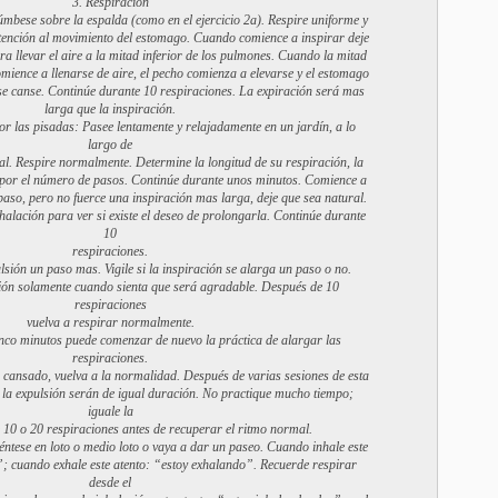
3. Respiración
mbese sobre la espalda (como en el ejercicio 2a). Respire uniforme y
atención al movimiento del estomago. Cuando comience a inspirar deje
ra llevar el aire a la mitad inferior de los pulmones. Cuando la mitad
mience a llenarse de aire, el pecho comienza a elevarse y el estomago
e canse. Continúe durante 10 respiraciones. La expiración será mas
larga que la inspiración.
or las pisadas: Pasee lentamente y relajadamente en un jardín, a lo
largo de
al. Respire normalmente. Determine la longitud de su respiración, la
, por el número de pasos. Continúe durante unos minutos. Comience a
paso, pero no fuerce una inspiración mas larga, deje que sea natural.
halación para ver si existe el deseo de prolongarla. Continúe durante
10
respiraciones.
sión un paso mas. Vigile si la inspiración se alarga un paso o no.
ión solamente cuando sienta que será agradable. Después de 10
respiraciones
vuelva a respirar normalmente.
nco minutos puede comenzar de nuevo la práctica de alargar las
respiraciones.
 cansado, vuelva a la normalidad. Después de varias sesiones de esta
 y la expulsión serán de igual duración. No practique mucho tiempo;
iguale la
 10 o 20 respiraciones antes de recuperar el ritmo normal.
iéntese en loto o medio loto o vaya a dar un paseo. Cuando inhale este
”; cuando exhale este atento: “estoy exhalando”. Recuerde respirar
desde el