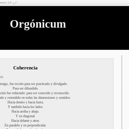
mmons 3.0
Orgónicum
Coherencia
015
raigo, fue escrito para ser practicado y divulgado.
Para ser difundido.
ción fue redactado: para ser conocido y reconocido.
iado y extendido en todas las dimensiones y sentidos:
Hacia dentro y hacia fuera.
Y también hacia los lados.
Hacia arriba y abajo.
Y en diagonal.
Hacia delante y atras.
En paralelo y en perpendicular.