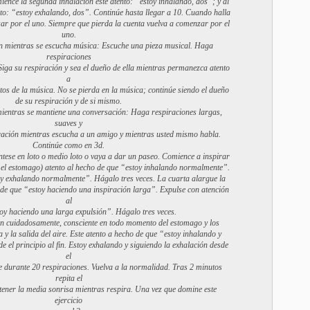
ence la segunda inhalación este atento: “estoy inhalando, dos”; y al
nto: “estoy exhalando, dos”. Continúe hasta llegar a 10. Cuando halla
ar por el uno. Siempre que pierda la cuenta vuelva a comenzar por el
uno.
ón mientras se escucha música: Escuche una pieza musical. Haga
respiraciones
Siga su respiración y sea el dueño de ella mientras permanezca atento
a
tos de la música. No se pierda en la música; continúe siendo el dueño
de su respiración y de si mismo.
 mientras se mantiene una conversación: Haga respiraciones largas,
suaves y
ración mientras escucha a un amigo y mientras usted mismo habla.
Continúe como en 3d.
éntese en loto o medio loto o vaya a dar un paseo. Comience a inspirar
 el estomago) atento al hecho de que “estoy inhalando normalmente”.
oy exhalando normalmente”. Hágalo tres veces. La cuarta alargue la
 de que “estoy haciendo una inspiración larga”. Expulse con atención
al
oy haciendo una larga expulsión”. Hágalo tres veces.
ón cuidadosamente, consciente en todo momento del estomago y los
 y la salida del aire. Este atento a hecho de que “estoy inhalando y
de el principio al fin. Estoy exhalando y siguiendo la exhalación desde
el
úe durante 20 respiraciones. Vuelva a la normalidad. Tras 2 minutos
repita el
tener la media sonrisa mientras respira. Una vez que domine este
ejercicio