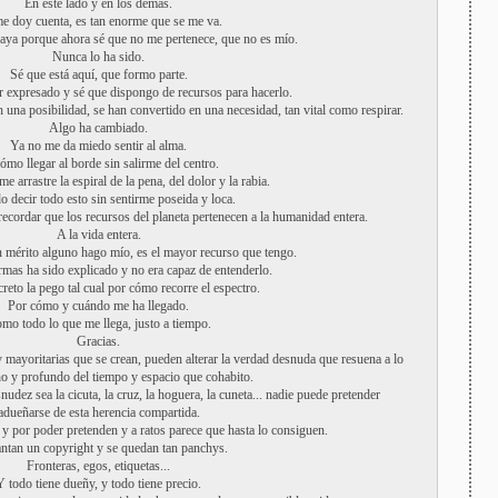
En este lado y en los demás.
me doy cuenta, es tan enorme que se me va.
aya porque ahora sé que no me pertenece, que no es mío.
Nunca lo ha sido.
Sé que está aquí, que formo parte.
er expresado y sé que dispongo de recursos para hacerlo.
una posibilidad, se han convertido en una necesidad, tan vital como respirar.
Algo ha cambiado.
Ya no me da miedo sentir al alma.
ómo llegar al borde sin salirme del centro.
me arrastre la espiral de la pena, del dolor y la rabia.
 decir todo esto sin sentirme poseida y loca.
ecordar que los recursos del planeta pertenecen a la humanidad entera.
A la vida entera.
n mérito alguno hago mío, es el mayor recurso que tengo.
mas ha sido explicado y no era capaz de entenderlo.
reto la pego tal cual por cómo recorre el espectro.
Por cómo y cuándo me ha llegado.
mo todo lo que me llega, justo a tiempo.
Gracias.
uy mayoritarias que se crean, pueden alterar la verdad desnuda que resuena a lo
ho y profundo del tiempo y espacio que cohabito.
udez sea la cicuta, la cruz, la hoguera, la cuneta... nadie puede pretender
adueñarse de esta herencia compartida.
 y por poder pretenden y a ratos parece que hasta lo consiguen.
antan un copyright y se quedan tan panchys.
Fronteras, egos, etiquetas...
Y todo tiene dueñy, y todo tiene precio.