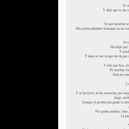
Sí, 
Y dejo que se me v
Sé que necesita s
Mis potencialidades humanas ya no son 
Sé c
Sin dejar que 
Y puedo
Y tanto se me va que me da por r
Y esto que hoy, si
De muchas for
Esta en conc
Co
Y ni las leyes, ni las creencias, por m
largo, anc
Aunque el premio por gritar su desn
Por poder pueden, claro,
Le pl