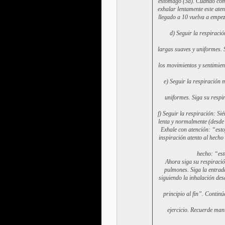
estomago (3a). Cuando comi
exhalar lentamente este ate
llegado a 10 vuelva a empez
d) Seguir la respiraci
largas suaves y uniformes. 
los movimientos y sentimien
e) Seguir la respiración
uniformes. Siga su respi
f) Seguir la respiración: Si
lenta y normalmente (desde
Exhale con atención: “est
inspiración atento al hecho
hecho: “est
Ahora siga su respiraci
pulmones. Siga la entrada
siguiendo la inhalación des
principio al fin”. Contin
ejercicio. Recuerde man