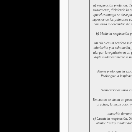
a) respiración profunda: Tú
suavemente, dirigiendo la 
que el estomago se eleve pa
superior de los pulmones co
comienza a descender. No s
b) Medir la respiración p
un río o en un sendero rur
inhalación y la exhalación
alargar la expulsión en un 
Vigile cuidadosamente la in
Ahora prolongue la expul
Prolongue la inspirac
Transcurridos unos ci
En cuanto se sienta un poco
practica, la inspiración
duración durante
c) Cuente la respiración: S
atento: “estoy inhalando