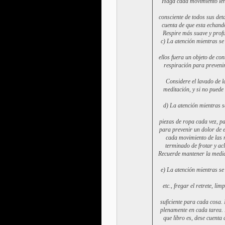
Haga cada movimiento len
consciente de todos sus det
cuenta de que esta echando
Respire más suave y profu
c) La atención mientras se
ellos fuera un objeto de co
respiración para preveni
Considere el lavado de l
meditación, y si no puede
d) La atención mientras s
piezas de ropa cada vez, p
para prevenir un dolor de 
cada movimiento de las 
terminado de frotar y ac
Recuerde mantener la media 
e) La atención mientras se
etc., fregar el retrete, li
suficiente para cada cosa.
plenamente en cada tarea. 
que libro es, dese cuenta