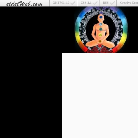
XHTML 1.0
CSS 2.1
RSS
Creative Co