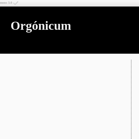
mmons 3.0
Orgónicum