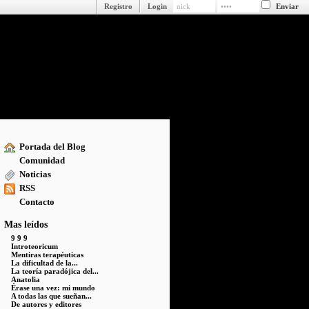
Registro
Login
Portada del Blog
Comunidad
Noticias
RSS
Contacto
Mas leídos
9 9 9
Introteoricum
Mentiras terapéuticas
La dificultad de la...
La teoría paradójica del...
Anatolia
Érase una vez: mi mundo
A todas las que sueñan...
De autores y editores