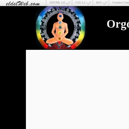
XHTML 1.0
CSS 2.1
RSS
Creative Co
Org