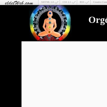
XHTML 1.0
CSS 2.1
RSS
Creative Co
Org