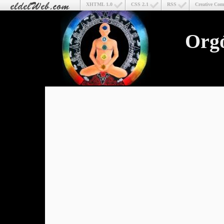
XHTML 1.0
CSS 2.1
RSS
Creative Co
Org