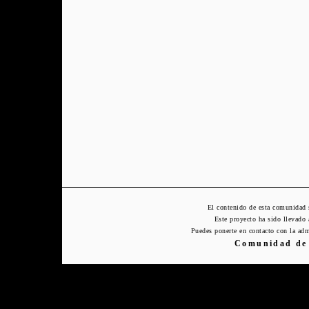
El contenido de esta comunidad 
Este proyecto ha sido llevado
Puedes ponerte en contacto con la adm
Comunidad de 