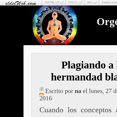
XHTML 1.0
CSS 2.1
RSS
Creative Co
Org
Plagiando a 
hermandad bl
Escrito por
na
el lunes, 27 d
2016
Cuando los conceptos a