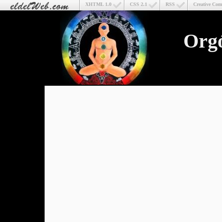
XHTML 1.0
CSS 2.1
RSS
Creative Co
Org