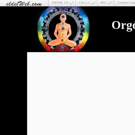
XHTML 1.0
CSS 2.1
RSS
Creative Co
Org