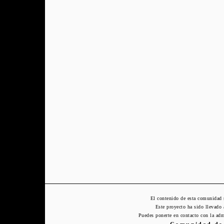
El contenido de esta comunidad 
Este proyecto ha sido llevado
Puedes ponerte en contacto con la adm