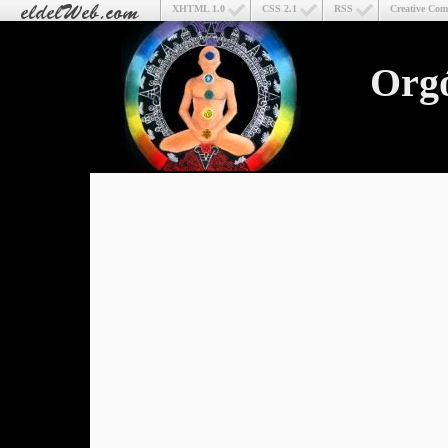
XHTML 1.0
CSS 2.1
RSS
Creative Co
Org