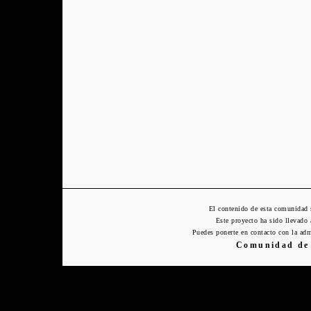
El contenido de esta comunidad 
Este proyecto ha sido llevado
Puedes ponerte en contacto con la adm
Comunidad de 