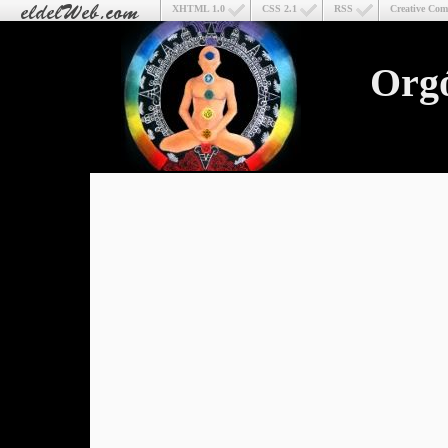
XHTML 1.0
CSS 2.1
RSS
Creative Co
Org