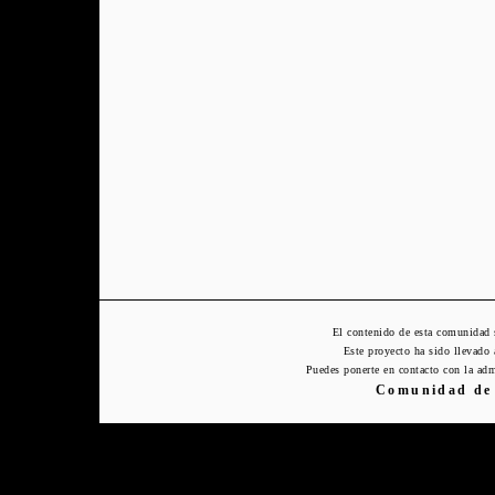
El contenido de esta comunidad 
Este proyecto ha sido llevado
Puedes ponerte en contacto con la adm
Comunidad de 