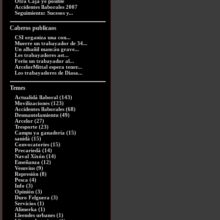
Otra Caja ye posible
Accidentes llaborales 2007
Seguimientu: Sucesos y...
Caberos publicaos
CSI organiza una con...
Muerre un trabayador de 34...
Un albañil mancáu grave...
Les trabayadores ast...
Feríu un trabayador al...
ArcelorMittal espera tener...
Los trabayadores de Diasa...
Temes
Actualidá llaboral (143)
Movilizaciones (123)
Accidentes llaborales (68)
Desmantelamientu (49)
Arcelor (27)
Tresporte (23)
Campu ya ganadería (15)
sanidá (15)
Convocatories (15)
Precariedá (14)
Naval Xixón (14)
Enseñanza (12)
Vesuvius (9)
Represión (8)
Pesca (4)
Info (3)
Opinión (3)
Duro Felguera (3)
Servicios (1)
Alimerka (1)
Lleendes urbanes (1)