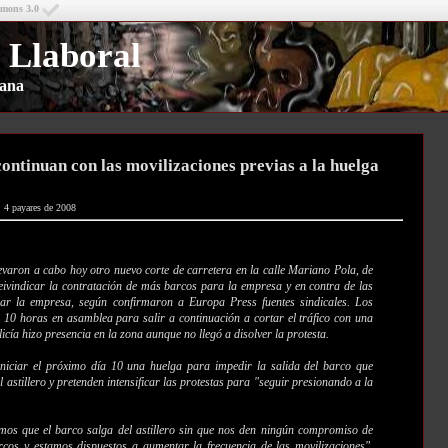
mmons 3.0
 Llaboral
riana
ontinuan con las movilizaciones previas a la huelga
, 4 payares de 2008
evaron a cabo hoy otro nuevo corte de carretera en la calle Mariano Pola, de
 reivindicar la contratación de más barcos para la empresa y en contra de las
ar la empresa, según confirmaron a Europa Press fuentes sindicales. Los
s 10 horas en asamblea para salir a continuación a cortar el tráfico con una
cía hizo presencia en la zona aunque no llegó a disolver la protesta.
 iniciar el próximo día 10 una huelga para impedir la salida del barco que
 astillero y pretenden intensificar las protestas para "seguir presionando a la
os que el barco salga del astillero sin que nos den ningún compromiso de
cos y estamos dispuestos a aumentar la frecuencia de las movilizaciones",