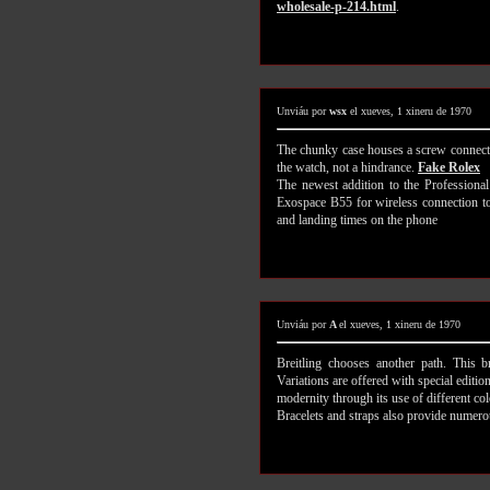
wholesale-p-214.html
.
Unviáu por
wsx
el xueves, 1 xineru de 1970
The chunky case houses a screw connect
the watch, not a hindrance.
Fake Rolex
The newest addition to the Professional
Exospace B55 for wireless connection to 
and landing times on the phone
Unviáu por
A
el xueves, 1 xineru de 1970
Breitling chooses another path. This b
Variations are offered with special editi
modernity through its use of different co
Bracelets and straps also provide numerou