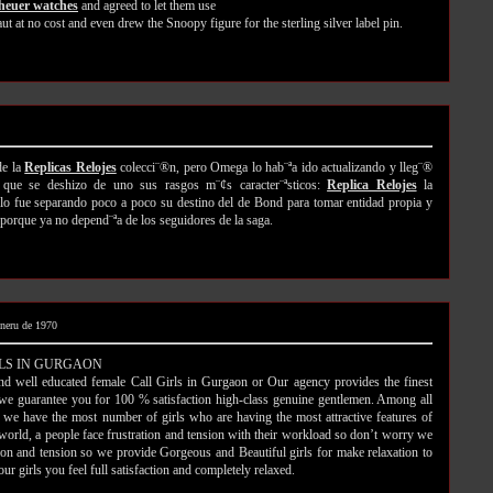
 heuer watches
and agreed to let them use
t at no cost and even drew the Snoopy figure for the sterling silver label pin.
de la
Replicas Relojes
colecci¨®n, pero Omega lo hab¨ªa ido actualizando y lleg¨®
e se deshizo de uno sus rasgos m¨¢s caracter¨ªsticos:
Replica Relojes
la
lo fue separando poco a poco su destino del de Bond para tomar entidad propia y
 porque ya no depend¨ªa de los seguidores de la saga.
ineru de 1970
LS IN GURGAON
 and well educated female Call Girls in Gurgaon or Our agency provides the finest
 we guarantee you for 100 % satisfaction high-class genuine gentlemen. Among all
, we have the most number of girls who are having the most attractive features of
g world, a people face frustration and tension with their workload so don’t worry we
tion and tension so we provide Gorgeous and Beautiful girls for make relaxation to
r girls you feel full satisfaction and completely relaxed.