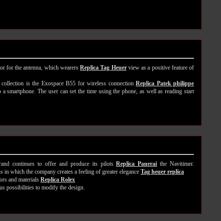
or for the antenna, which wearers
Replica Tag Heuer
view as a positive feature of
 collection is the Exospace B55 for wireless connection
Replica Patek philippe
a smartphone. The user can set the time using the phone, as well as reading start
rand continues to offer and produce its pilots
Replica Panerai
the Navitimer.
ons in which the company creates a feeling of greater elegance
Tag heuer replica
lors and materials
Replica Rolex
s possibilities to modify the design.