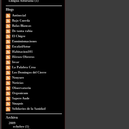
Llingua Asturiana (1)
Blogs
Antisocial
Bajo Cuerda
Balas Blancas
De tanta rabia
El Chigre
Enmimismaciones
EscaladAstur
Habitacion101
Héroes Obreros
Isvar
La Palabra Crea
Los Domingos del Cierre
Nenyure
Noticias
Observatoriu
Orgonicum
Sapere Aude
Sinapsis
Solidarios de la Sanidad
Archivu
2009
ochobre (1)