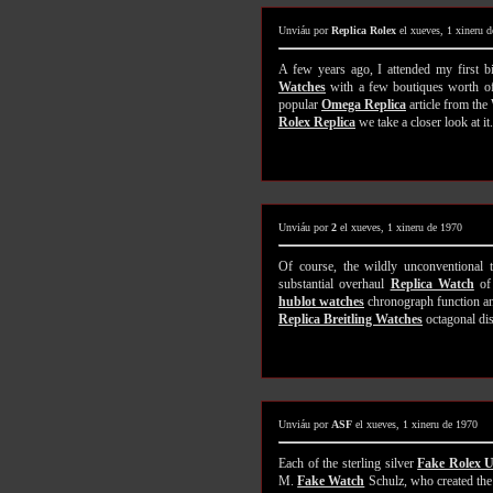
Unviáu por
Replica Rolex
el xueves, 1 xineru 
A few years ago, I attended my first 
Watches
with a few boutiques worth of 
popular
Omega Replica
article from the
Rolex Replica
we take a closer look at it.
Unviáu por
2
el xueves, 1 xineru de 1970
Of course, the wildly unconventional
substantial overhaul
Replica Watch
of 
hublot watches
chronograph function and
Replica Breitling Watches
octagonal dis
Unviáu por
ASF
el xueves, 1 xineru de 1970
Each of the sterling silver
Fake Rolex 
M.
Fake Watch
Schulz, who created the