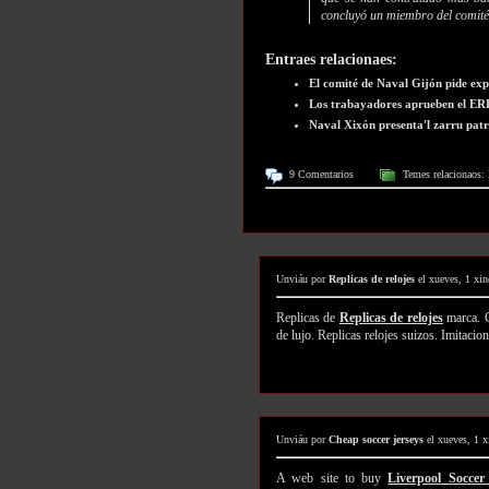
concluyó un miembro del comité
Entraes relacionaes:
El comité de Naval Gijón pide exp
Los trabayadores aprueben el ER
Naval Xixón presenta'l zarru patro
9 Comentarios
Temes relacionaos:
Unviáu por
Replicas de relojes
el xueves, 1 xi
Replicas de
Replicas de relojes
marca. C
de lujo. Replicas relojes suizos. Imitacio
Unviáu por
Cheap soccer jerseys
el xueves, 1 
A web site to buy
Liverpool Soccer 