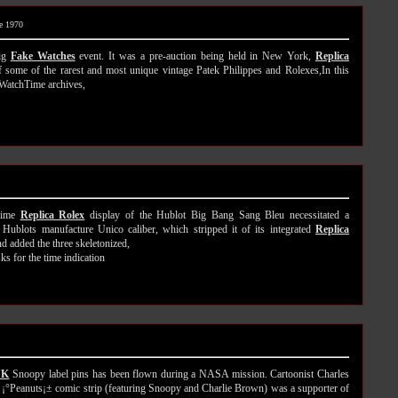
de 1970
big
Fake Watches
event. It was a pre-auction being held in New York,
Replica
some of the rarest and most unique vintage Patek Philippes and Rolexes,In this
 WatchTime archives,
 time
Replica Rolex
display of the Hublot Big Bang Sang Bleu necessitated a
Hublots manufacture Unico caliber, which stripped it of its integrated
Replica
 added the three skeletonized,
ks for the time indication
UK
Snoopy label pins has been flown during a NASA mission. Cartoonist Charles
 ¡°Peanuts¡± comic strip (featuring Snoopy and Charlie Brown) was a supporter of