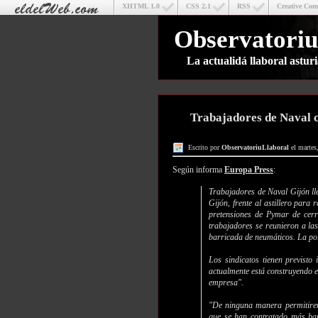
XHTML 1.0
CSS 2.1
RSS
Creative Co
Observatoriu
La actualidá llaboral astu
Trabajadores de Naval c
Escrito por
ObservatoriuLlaboral
el martes
Según informa
Europa Press
:
Trabajadores de Naval Gijón ll
Gijón, frente al astillero para
pretensiones de Pymar de cerr
trabajadores se reunieron a la
barricada de neumáticos. La poli
Los sindicatos tienen previsto
actualmente está construyendo el
empresa".
"De ninguna manera permitirem
que se han contratado más bar