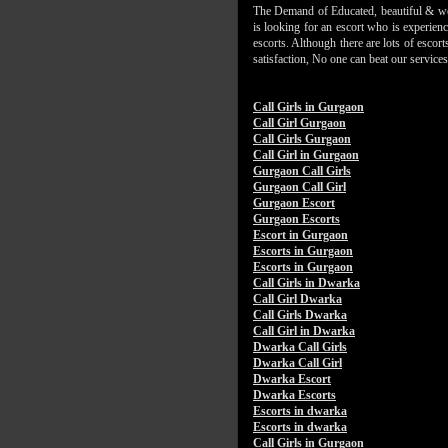
The Demand of Educated, beautiful & wel
is looking for an escort who is experie
escorts. Although there are lots of escor
satisfaction, No one can beat our services
Call Girls in Gurgaon
Call Girl Gurgaon
Call Girls Gurgaon
Call Girl in Gurgaon
Gurgaon Call Girls
Gurgaon Call Girl
Gurgaon Escort
Gurgaon Escorts
Escort in Gurgaon
Escorts in Gurgaon
Escorts in Gurgaon
Call Girls in Dwarka
Call Girl Dwarka
Call Girls Dwarka
Call Girl in Dwarka
Dwarka Call Girls
Dwarka Call Girl
Dwarka Escort
Dwarka Escorts
Escorts in dwarka
Escorts in dwarka
Call Girls in Gurgaon