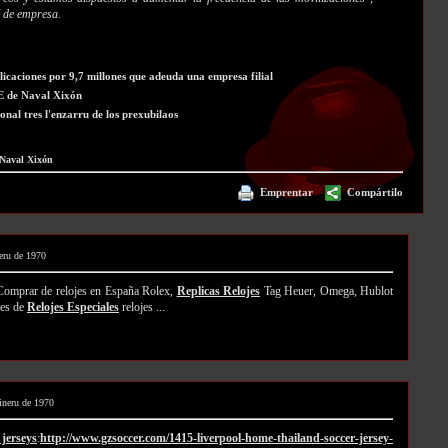
 de empresa.
licaciones por 9,7 millones que adeuda una empresa filial
E de Naval Xixón
nal tres l'enzarru de los prexubilaos
Naval Xixón
Emprentar
Compártilo
neru de 1970
omprar de relojes en España Rolex,
Replicas Relojes
Tag Heuer, Omega, Hublot
nes de
Relojes Especiales
relojes ...
xineru de 1970
jerseys
:
http://www.gzsoccer.com/1415-liverpool-home-thailand-soccer-jersey-