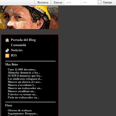
Rexistru
Entrar
Portada del Blog
Comunidá
Noticies
RSS
Mas lleíos
Unos 11.000 docentes...
Alimerka denuncia a los...
SUATEA denuncia que los...
Los sindicatos refuguen el...
Muerre un obreru al caer...
Muerre n'accidente l...
Muerre un trabayador en...
Muerre atrulláun un...
Friovivo va tornar m...
Firíu un trabayador en...
Fixos
Ofertes de trabayu
Seguimientu: Desmant...