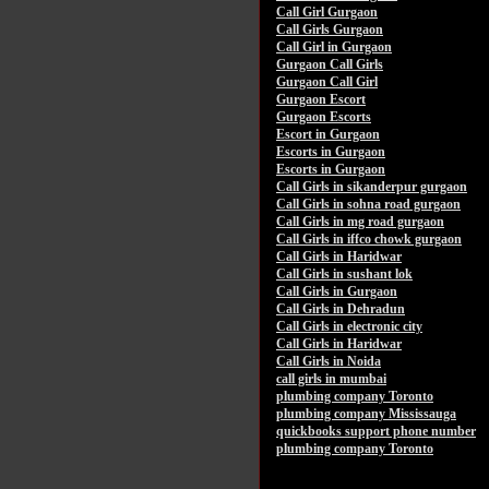
Call Girl Gurgaon
Call Girls Gurgaon
Call Girl in Gurgaon
Gurgaon Call Girls
Gurgaon Call Girl
Gurgaon Escort
Gurgaon Escorts
Escort in Gurgaon
Escorts in Gurgaon
Escorts in Gurgaon
Call Girls in sikanderpur gurgaon
Call Girls in sohna road gurgaon
Call Girls in mg road gurgaon
Call Girls in iffco chowk gurgaon
Call Girls in Haridwar
Call Girls in sushant lok
Call Girls in Gurgaon
Call Girls in Dehradun
Call Girls in electronic city
Call Girls in Haridwar
Call Girls in Noida
call girls in mumbai
plumbing company Toronto
plumbing company Mississauga
quickbooks support phone number
plumbing company Toronto