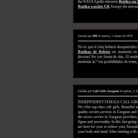
the NASA Apollo missions
Replica tag
Replica watches UK
Snoopy the astronau
Unviáu por
DH
el xueves, 1 xineru de 1970
No es que el reloj hubiera desaparecido 
Replicas de Relojes
un momento en qu
decoraci¨®n con forma de olas. El mode
aumentar as¨ª sus posibilidades de venta,
Unviáu por
Call Girls Gurgaon
el xueves, 1 x
INDEPENDENT FEMALE CALL GIR
We offer top-class call girls, Beautiful
quality escorts services in Gurgaon and
the escort service in Gurgaon providers
figure and personality. In this fast goin
are here for your to reduce your frustra
your body and mind. After meeting with ou