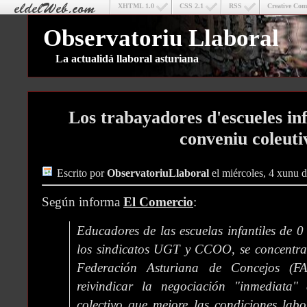
XHTML 1.0
CSS 2.1
RSS
Creative Co
Observatoriu Llaboral
La actualidá llaboral asturiana
Los trabayadores d'escueles inf
conveniu coleuti
Escrito por
ObservatoriuLlaboral
el miércoles, 4 xunu 
Según informa
El Comercio
:
Educadores de las escuelas infantiles de 
los sindicatos UGT y CCOO, se concentran
Federación Asturiana de Concejos (F
reivindicar la negociación "inmediata
colectivo que mejore las condiciones labor