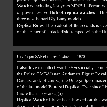
Watches
including last years MP05 LaFerrari wit
of power reserve
Hublot replica watches
. This
three new Ferrari Big Bang models
Replica Rolex
The readout of the seconds is eve
on the center of a black disk stamped with the H
Unviáu por
SAF
el xueves, 1 xineru de 1970
I also love to collect watches£¬especially iconi
the Rolex GMT-Master, Audemars Piguet Roya
Datejust and, of course, the Omega Speedmaster 
of the last model
Panerai Replica
. Ever since I
(more than 15 years ago)
Replica Watche
I have been hooked on this wat
design of this chronograph (one of the mos