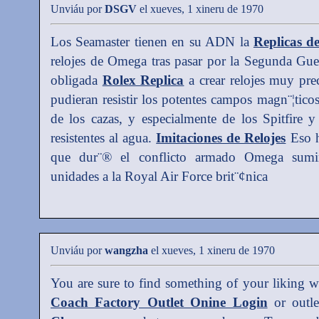
Unviáu por
DSGV
el xueves, 1 xineru de 1970
Los Seamaster tienen en su ADN la
Replicas de
relojes de Omega tras pasar por la Segunda Gu
obligada
Rolex Replica
a crear relojes muy prec
pudieran resistir los potentes campos magn¨¦tico
de los cazas, y especialmente de los Spitfire y
resistentes al agua.
Imitaciones de Relojes
Eso h
que dur¨® el conflicto armado Omega sumin
unidades a la Royal Air Force brit¨¢nica
Unviáu por
wangzha
el xueves, 1 xineru de 1970
You are sure to find something of your liking 
Coach Factory Outlet Onine Login
or outl