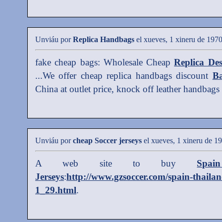
Unviáu por
Replica Handbags
el xueves, 1 xineru de 197
fake cheap bags: Wholesale Cheap
Replica De
...We offer cheap replica handbags discount
Ba
China at outlet price, knock off leather handbags
Unviáu por
cheap Soccer jerseys
el xueves, 1 xineru de 1
A web site to buy
Spai
Jerseys
:
http://www.gzsoccer.com/spain-thailand
1_29.html
.