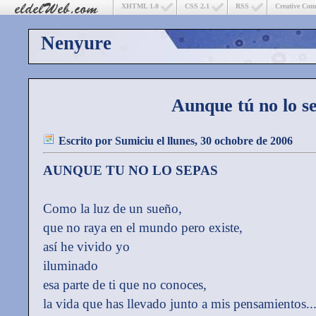
XHTML 1.0
CSS 2.1
RSS
Creative Co
Nenyure
Aunque tú no lo s
Escrito por
Sumiciu
el llunes, 30 ochobre de 2006
AUNQUE TU NO LO SEPAS
Como la luz de un sueño,
que no raya en el mundo pero existe,
así he vivido yo
iluminado
esa parte de ti que no conoces,
la vida que has llevado junto a mis pensamientos..