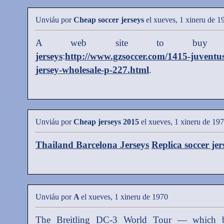
Unviáu por
Cheap soccer jerseys
el xueves, 1 xineru de 1
A web site to b
jerseys
:
http://www.gzsoccer.com/1415-juventus
jersey-wholesale-p-227.html
.
Unviáu por
Cheap jerseys 2015
el xueves, 1 xineru de 19
Thailand Barcelona Jerseys
Replica soccer jer
Unviáu por
A
el xueves, 1 xineru de 1970
The Breitling DC-3 World Tour — which b