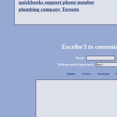
quickbooks support phone number
plumbing company Toronto
Escribe'l to coment
Nome:
Web personal (opcional):
Negrina
·
Cursiva
·
Sorrayado
·