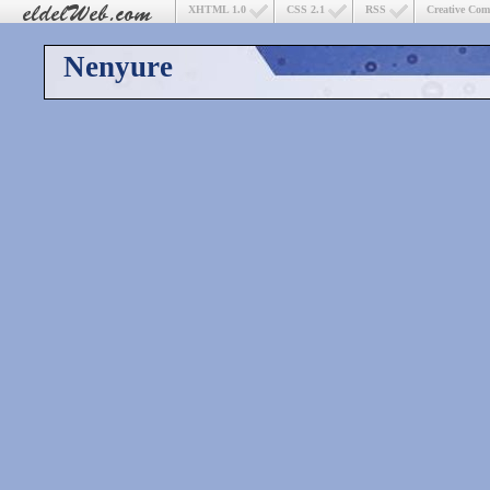
XHTML 1.0
CSS 2.1
RSS
Creative Co
Nenyure