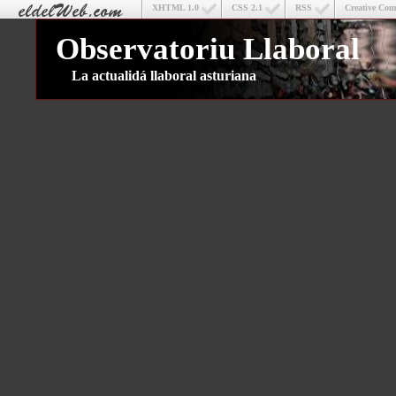
XHTML 1.0
CSS 2.1
RSS
Creative Co
Observatoriu Llaboral
La actualidá llaboral asturiana