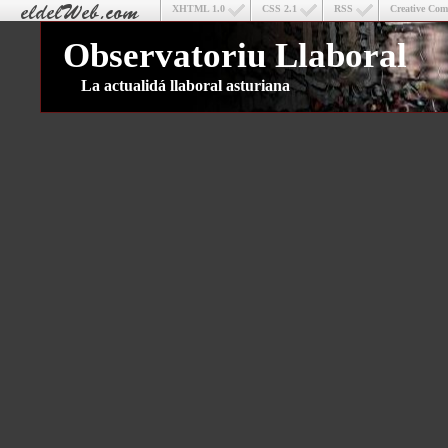
XHTML 1.0
CSS 2.1
RSS
Creative Co
Observatoriu Llaboral
La actualidá llaboral asturiana