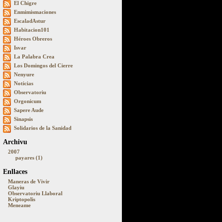
El Chigre
Enmimismaciones
EscaladAstur
Habitacion101
Héroes Obreros
Isvar
La Palabra Crea
Los Domingos del Cierre
Nenyure
Noticias
Observatoriu
Orgonicum
Sapere Aude
Sinapsis
Solidarios de la Sanidad
Archivu
2007
payares (1)
Enllaces
Maneras de Vivir
Glayiu
Observatoriu Llaboral
Kriptopolis
Meneame