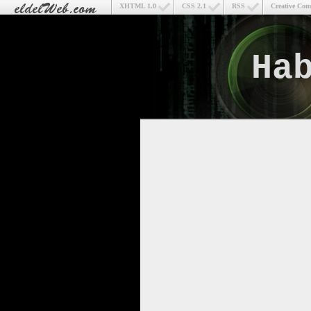
XHTML 1.0
CSS 2.1
RSS
Creative Co
Ha