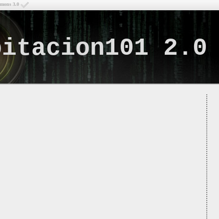
mmons 3.0
bitacion101 2.0
Lo q