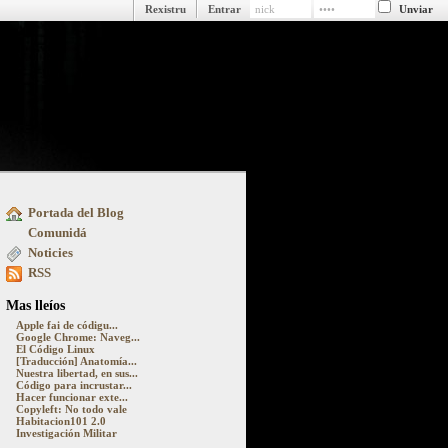
Rexistru
Entrar
Portada del Blog
ue pasa detrás y delantre la pantalla
Comunidá
Noticies
RSS
Mas lleíos
Apple fai de códigu...
Google Chrome: Naveg...
El Código Linux
[Traducción] Anatomía...
Nuestra libertad, en sus...
Código para incrustar...
Hacer funcionar exte...
Copyleft: No todo vale
Habitacion101 2.0
Investigación Militar