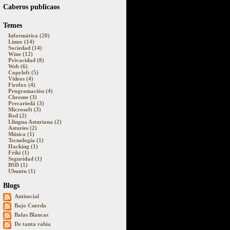
Caberos publicaos
Temes
Informática (20)
Linux (14)
Sociedad (14)
Wine (12)
Privacidad (8)
Web (6)
Copyleft (5)
Videos (4)
Firefox (4)
Programación (4)
Chrome (3)
Precariedá (3)
Microsoft (3)
Red (2)
Llingua Asturiana (2)
Asturies (2)
Música (1)
Tecnología (1)
Hacking (1)
Friki (1)
Seguridad (1)
BSD (1)
Ubuntu (1)
Blogs
Antisocial
Bajo Cuerda
Balas Blancas
De tanta rabia