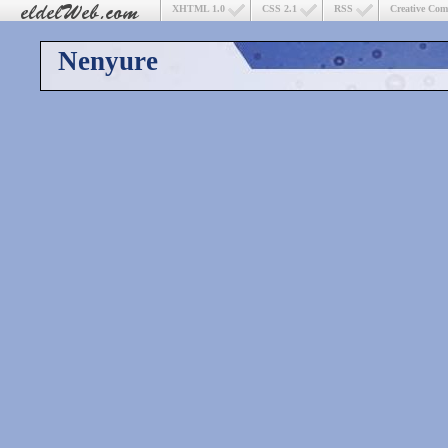
XHTML 1.0
CSS 2.1
RSS
Creative Co
Nenyure