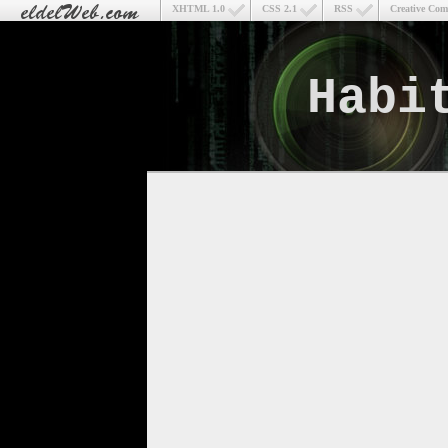
XHTML 1.0
CSS 2.1
RSS
Creative Co
Habi