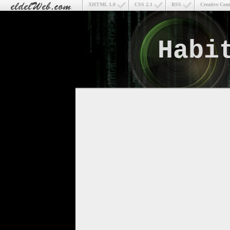
XHTML 1.0
CSS 2.1
RSS
Creative Co
Habi