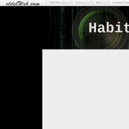
XHTML 1.0
CSS 2.1
RSS
Creative Co
Habi