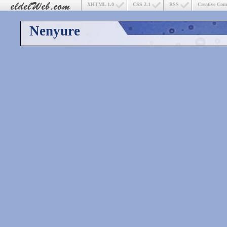
XHTML 1.0
CSS 2.1
RSS
Creative Co
Nenyure