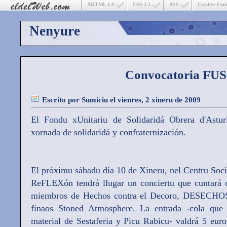
XHTML 1.0
CSS 2.1
RSS
Creative Co
Nenyure
Convocatoria FU
Escrito por
Sumiciu
el vienres, 2 xineru de 2009
El Fondu xUnitariu de Solidaridá Obrera d'Astu
xornada de solidaridá y confraternización.
El próximu sábadu día 10 de Xineru, nel Centru Soc
ReFLEXón tendrá llugar un conciertu que cuntará c
miembros de Hechos contra el Decoro, DESECH
finaos Stoned Atmosphere. La entrada -cola que 
material de Sestaferia y Picu Rabicu- valdrá 5 eur