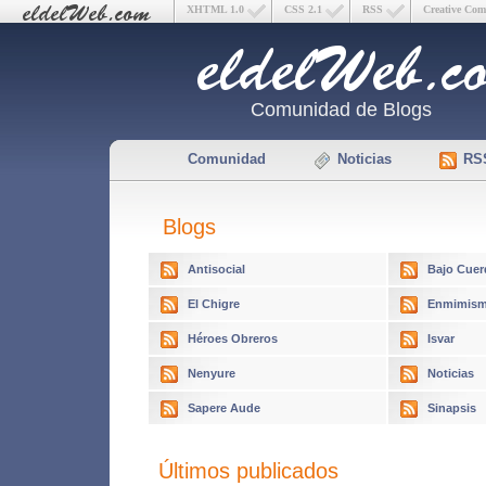
XHTML 1.0
CSS 2.1
RSS
Creative Co
Comunidad de Blogs
Comunidad
Noticias
RS
Blogs
Antisocial
Bajo Cuer
El Chigre
Enmimism
Héroes Obreros
Isvar
Nenyure
Noticias
Sapere Aude
Sinapsis
Últimos publicados