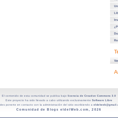
Un
Li
In
¿P
Du
Re
T
Va
A
El contenido de esta comunidad se publica bajo
licencia de Creative Commons 3.0
Este proyecto ha sido llevado a cabo utilizando exclusivamente
Software Libre
des ponerte en contacto con la administración del sitio escribiendo a
eldelweb@gmail
Comunidad de Blogs eldelWeb.com, 2026