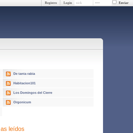
Registro
Login
De tanta rabia
Habitacion101
Los Domingos del Cierre
Orgonicum
as leídos