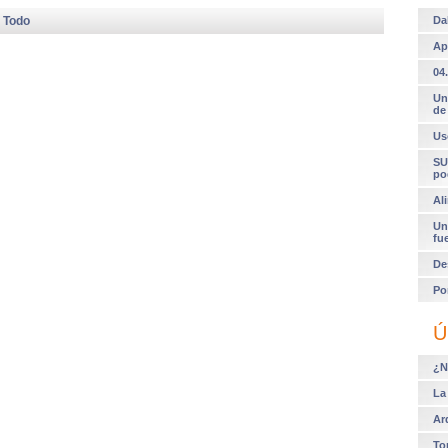
 Todo
Da
Ap
04.
Un
de
Us
SU
po
Al
Un
fu
De
Po
Ú
¿N
La
Ar
To