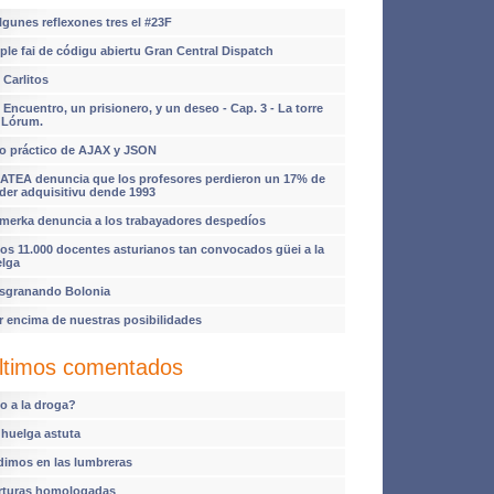
lgunes reflexones tres el #23F
ple fai de códigu abiertu Gran Central Dispatch
 Carlitos
 Encuentro, un prisionero, y un deseo - Cap. 3 - La torre
 Lórum.
o práctico de AJAX y JSON
ATEA denuncia que los profesores perdieron un 17% de
der adquisitivu dende 1993
imerka denuncia a los trabayadores despedíos
os 11.000 docentes asturianos tan convocados güei a la
elga
sgranando Bolonia
r encima de nuestras posibilidades
ltimos comentados
o a la droga?
 huelga astuta
dimos en las lumbreras
rturas homologadas