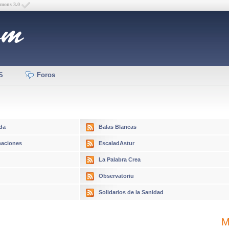
mmons 3.0
S
Foros
da
Balas Blancas
aciones
EscaladAstur
La Palabra Crea
Observatoriu
Solidarios de la Sanidad
M