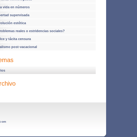
a vida en números
bertad supervisada
volución estética
roblemas reales o estridencias sociales?
lce y tácita censura
alismo post-vacacional
emas
rios
rchivo
.com