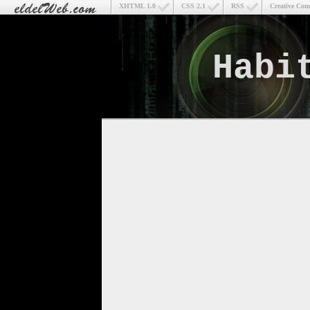
XHTML 1.0
CSS 2.1
RSS
Creative Co
Habi