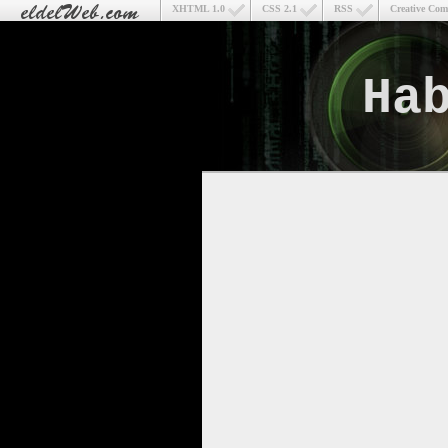
XHTML 1.0
CSS 2.1
RSS
Creative Co
Ha