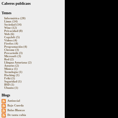
Caberos publicaos
Temes
Informática (20)
Linux (14)
Sociedad (14)
Wine (12)
Privacidad (8)
Web (6)
Copyleft (5)
Videos (4)
Firefox (4)
Programación (4)
Chrome (3)
Precariedá (3)
Microsoft (3)
Red (2)
Llingua Asturiana (2)
Asturies (2)
Música (1)
Tecnología (1)
Hacking (1)
Friki (1)
Seguridad (1)
BSD (1)
Ubuntu (1)
Blogs
Antisocial
Bajo Cuerda
Balas Blancas
De tanta rabia