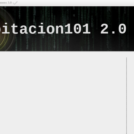
mmons 3.0
bitacion101 2.0
Lo q