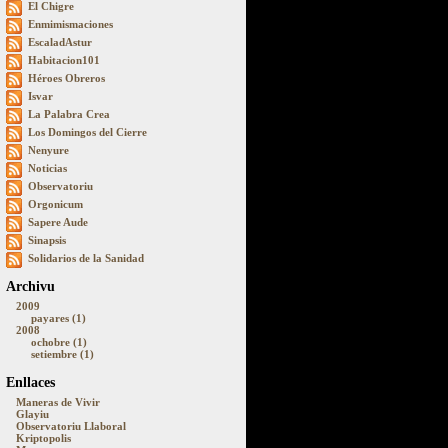
El Chigre
Enmimismaciones
EscaladAstur
Habitacion101
Héroes Obreros
Isvar
La Palabra Crea
Los Domingos del Cierre
Nenyure
Noticias
Observatoriu
Orgonicum
Sapere Aude
Sinapsis
Solidarios de la Sanidad
Archivu
2009
payares (1)
2008
ochobre (1)
setiembre (1)
Enllaces
Maneras de Vivir
Glayiu
Observatoriu Llaboral
Kriptopolis