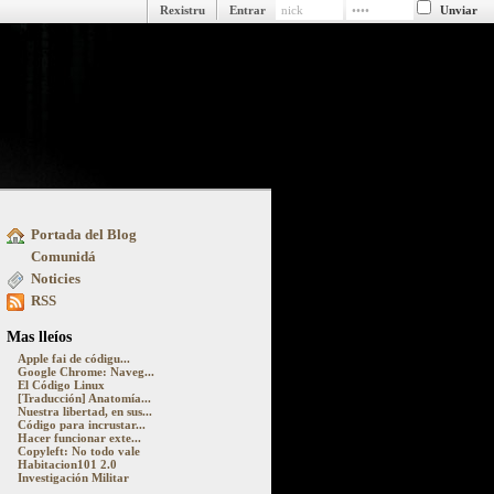
Rexistru
Entrar
Portada del Blog
ue pasa detrás y delantre la pantalla
Comunidá
Noticies
RSS
Mas lleíos
Apple fai de códigu...
Google Chrome: Naveg...
El Código Linux
[Traducción] Anatomía...
Nuestra libertad, en sus...
Código para incrustar...
Hacer funcionar exte...
Copyleft: No todo vale
Habitacion101 2.0
Investigación Militar