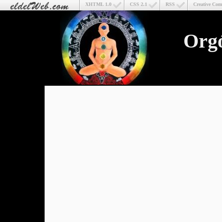
XHTML 1.0
CSS 2.1
RSS
Creative Co
Org