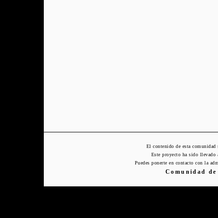
El contenido de esta comunidad 
Este proyecto ha sido llevado
Puedes ponerte en contacto con la adm
Comunidad de 