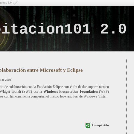
mmons 3.0
bitacion101 2.0
Lo q
olaboración entre Microsoft y Eclipse
u de 2008
do de colaboración con la Fundación Eclipse con el fin de dar soporte técnico
d Widget Toolkit (SWT) use la
Windows Presentation Foundation
(WPF)
idos con la herramienta compartan el mismo look and feel de Windows Vista.
Compártilo