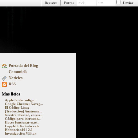
Rexistru
Entrar
Portada del Blog
ue pasa detrás y delantre la pantalla
Comunidá
Noticies
RSS
Mas lleíos
Apple fai de códigu...
Google Chrome: Naveg...
El Código Linux
[Traducción] Anatomía...
Nuestra libertad, en sus...
Código para incrustar...
Hacer funcionar exte...
Copyleft: No todo vale
Habitacion101 2.0
Investigación Militar