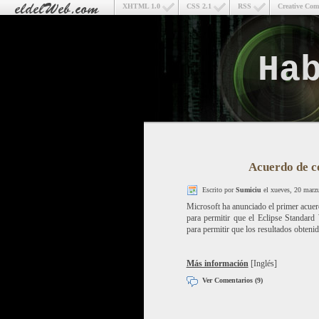
XHTML 1.0
CSS 2.1
RSS
Creative Co
Ha
Acuerdo de c
Escrito por
Sumiciu
el xueves, 20 marz
Microsoft ha anunciado el primer acuer
para permitir que el Eclipse Standar
para permitir que los resultados obten
Más información
[Inglés]
Ver Comentarios (9)