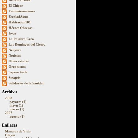
De tanta rabia
El Chigre
Enmimismaciones
EscaladAstur
Habitacion101
Héroes Obreros
Isvar
La Palabra Crea
Los Domingos del Cierre
Nenyure
Noticias
Observatoriu
Orgonicum
Sapere Aude
Sinapsis
Solidarios de la Sanidad
Archivu
2008
payares (1)
mayu (1)
marzu (1)
2007
agostu (1)
Enllaces
Maneras de Vivir
Glayiu