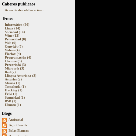
Caberos publicaos
Acuerdo de colaboración...
Temes
Informática (20)
Linux (14)
Sociedad (14)
Wine (12)
Privacidad (8)
Web (6)
Copyleft (5)
Videos (4)
Firefox (4)
Programación (4)
Chrome (3)
Precariedá (3)
Microsoft (3)
Red (2)
Llingua Asturiana (2)
Asturies (2)
Música (1)
Tecnología (1)
Hacking (1)
Friki (1)
Seguridad (1)
BSD (1)
Ubuntu (1)
Blogs
Antisocial
Bajo Cuerda
Balas Blancas