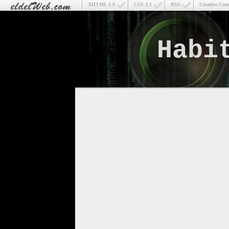
XHTML 1.0
CSS 2.1
RSS
Creative Co
Habi