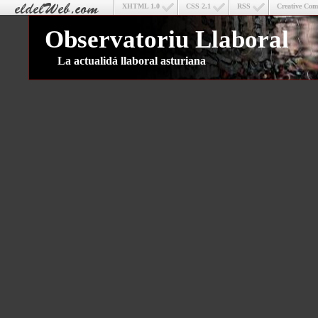
XHTML 1.0
CSS 2.1
RSS
Creative Co
Observatoriu Llaboral
La actualidá llaboral asturiana