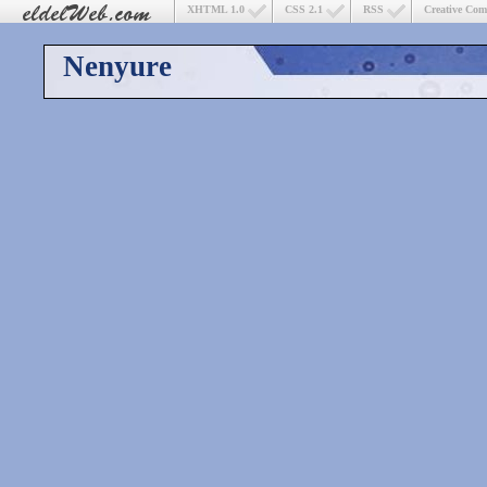
XHTML 1.0
CSS 2.1
RSS
Creative Co
Nenyure