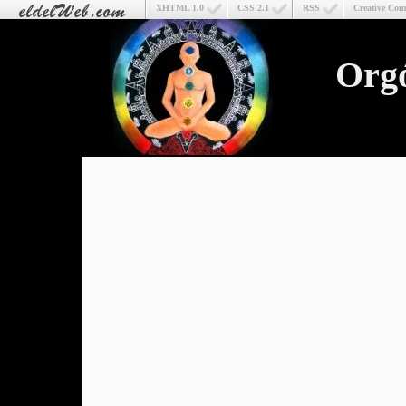
XHTML 1.0
CSS 2.1
RSS
Creative Co
Org