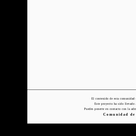
El contenido de esta comunidad 
Este proyecto ha sido llevado
Puedes ponerte en contacto con la adm
Comunidad de 