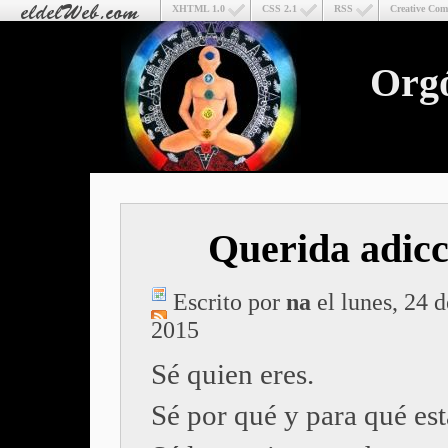
XHTML 1.0
CSS 2.1
RSS
Creative Co
Org
Querida adicc
Escrito por
na
el lunes, 24 d
2015
Sé quien eres.
Sé por qué y para qué est