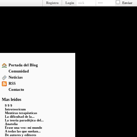
Registro
Login
Portada del Blog
Comunidad
Noticias
RSS
Contacto
Mas leídos
9 9 9
Introteoricum
Mentiras terapéuticas
La dificultad de la...
La teoría paradójica del...
Anatolia
Érase una vez: mi mundo
A todas las que sueñan...
De autores y editores