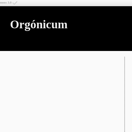
mmons 3.0
Orgónicum