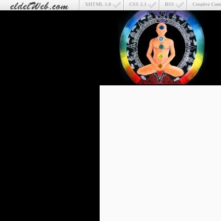
XHTML 1.0
CSS 2.1
RSS
Creative Co