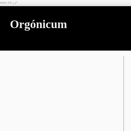
mmons 3.0
Orgónicum