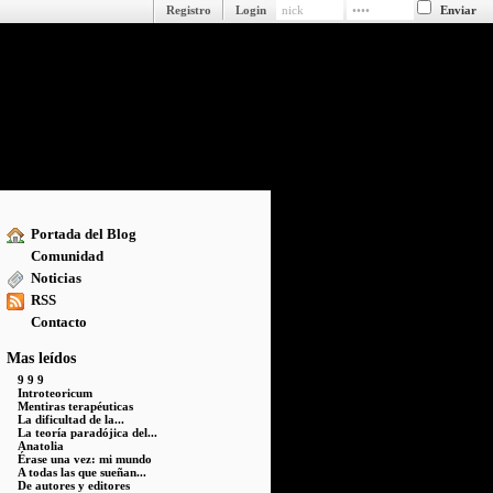
Registro
Login
Portada del Blog
Comunidad
Noticias
RSS
Contacto
Mas leídos
9 9 9
Introteoricum
Mentiras terapéuticas
La dificultad de la...
La teoría paradójica del...
Anatolia
Érase una vez: mi mundo
A todas las que sueñan...
De autores y editores