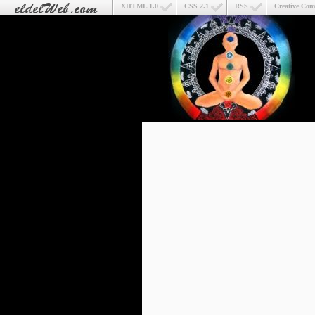
XHTML 1.0
CSS 2.1
RSS
Creative Co