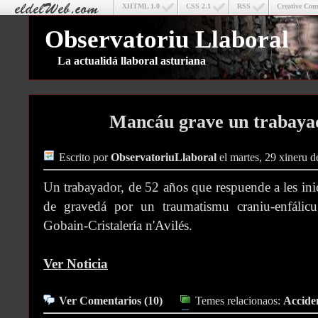
XHTML 1.0
CSS 2.1
RSS
Creative Co
Observatoriu Llaboral
La actualidá llaboral asturiana
Mancáu grave un trabayad
Escrito por
ObservatoriuLlaboral
el martes, 29 xineru 
Un trabayador, de 52 años que respuende a les ini
de gravedá por un traumatismu craniu-enfálicu
Gobain-Cristalería n'Avilés.
Ver Noticia
Ver Comentarios (10)
Temes relacionaos:
Acciden