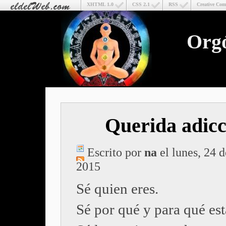
XHTML 1.0
CSS 2.1
RSS
Creative Co
Org
Querida adicc
Escrito por
na
el lunes, 24 d
2015
Sé quien eres.
Sé por qué y para qué est