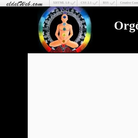
XHTML 1.0
CSS 2.1
RSS
Creative Co
Org