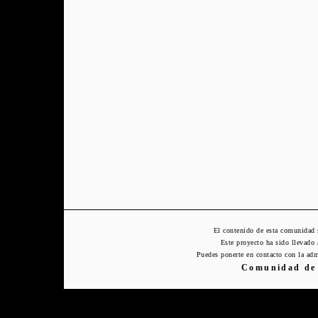
El contenido de esta comunidad 
Este proyecto ha sido llevado
Puedes ponerte en contacto con la adm
Comunidad de 