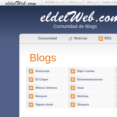
XHTML 1.0
CSS 2.1
RSS
Creative Co
Comunidad de Blogs
Comunidad
Noticias
RSS
Blogs
Antisocial
Bajo Cuerda
El Chigre
Enmimismaciones
Héroes Obreros
Isvar
Nenyure
Noticias
Sapere Aude
Sinapsis