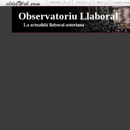
XHTML 1.0
CSS 2.1
RSS
Creative Co
Observatoriu Llaboral
La actualidá llaboral asturiana