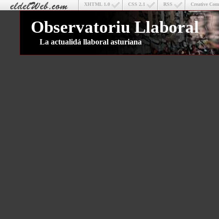
XHTML 1.0
CSS 2.1
RSS
Creative Co
Observatoriu Llaboral
La actualidá llaboral asturiana