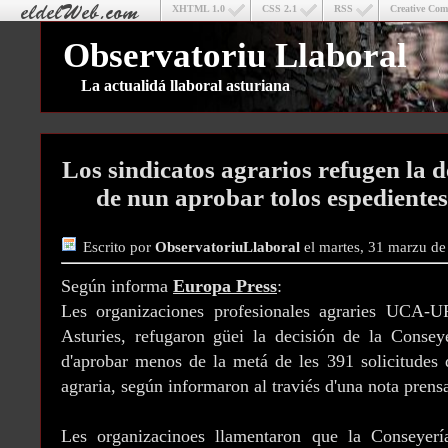
XHTML 1.0
CSS 2.1
RSS
Creative Co
Observatoriu Llaboral
La actualidá llaboral asturiana
Los sindicatos agrarios refugen la d
de nun aprobar tolos espedientes
Escrito por
ObservatoriuLlaboral
el martes, 31 marzu d
Según informa
Europa Press
:
Les organizaciones profesionales agraries UCA-
Asturies, refugaron güei la decisión de la Conse
d'aprobar menos de la metá de les 391 solicitudes d
agraria, según informaron al traviés d'una nota prens
Les organizacinoes llamentaron que la Conseyerí