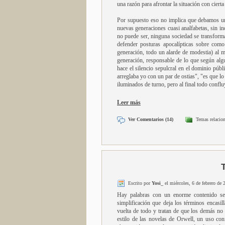
una razón para afrontar la situación con cierta
Por supuesto eso no implica que debamos uni
nuevas generaciones cuasi analfabetas, sin in
no puede ser, ninguna sociedad se transforma
defender posturas apocalípticas sobre com
generación, todo un alarde de modestia) al 
generación, responsable de lo que según algu
hace el silencio sepulcral en el dominio públi
arreglaba yo con un par de ostias", "es que lo 
iluminados de turno, pero al final todo confl
Leer más
Ver Comentarios (14)
Temas relacio
Escrito por
Yosi_
el miércoles, 6 de febrero de 
Hay palabras con un enorme contenido sem
simplificación que deja los términos encasil
vuelta de todo y tratan de que los demás no
estilo de las novelas de Orwell, un uso con