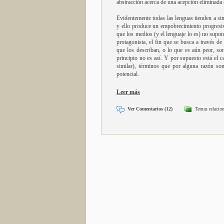
abstracción acerca de una acepción eliminada 
Evidentemente todas las lenguas tienden a si
y ello produce un empobrecimiento progresiv
que los medios (y el lenguaje lo es) no supo
protagonista, el fin que se busca a través 
que los describan, o lo que es aún peor, so
principio no es así. Y por supuesto está el 
similar), términos que por alguna razón so
potencial.
Leer más
Ver Comentarios (12)
Temas relacio