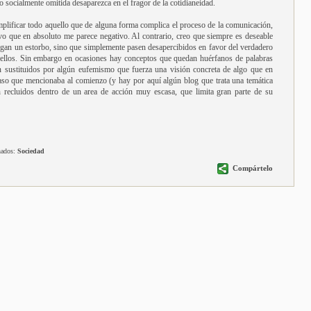
o socialmente omitida desaparezca en el fragor de la cotidianeidad.
mplificar todo aquello que de alguna forma complica el proceso de la comunicación,
o que en absoluto me parece negativo. Al contrario, creo que siempre es deseable
ngan un estorbo, sino que simplemente pasen desapercibidos en favor del verdadero
de ellos. Sin embargo en ocasiones hay conceptos que quedan huérfanos de palabras
n sustituidos por algún eufemismo que fuerza una visión concreta de algo que en
caso que mencionaba al comienzo (y hay por aquí algún blog que trata una temática
n recluidos dentro de un area de acción muy escasa, que limita gran parte de su
nados:
Sociedad
Compártelo