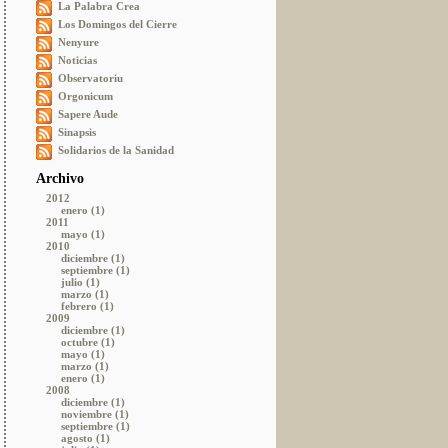
La Palabra Crea
Los Domingos del Cierre
Nenyure
Noticias
Observatoriu
Orgonicum
Sapere Aude
Sinapsis
Solidarios de la Sanidad
Archivo
2012
enero (1)
2011
mayo (1)
2010
diciembre (1)
septiembre (1)
julio (1)
marzo (1)
febrero (1)
2009
diciembre (1)
octubre (1)
mayo (1)
marzo (1)
enero (1)
2008
diciembre (1)
noviembre (1)
septiembre (1)
agosto (1)