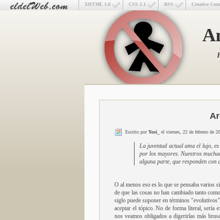
XHTML 1.0
CSS 2.1
RSS
Creative Co
An
H
Ar
Escrito por
Yosi_
el viernes, 22 de febrero de 2
La juventud actual ama el lujo, es
por los mayores. Nuestros muchac
alguna parte, que responden con a
O al menos eso es lo que se pensaba varios si
de que las cosas no han cambiado tanto como
siglo puede suponer en términos "evolutivos" (
aceptar el tópico. No de forma literal, serí
nos veamos obligados a digerirlas más brusc