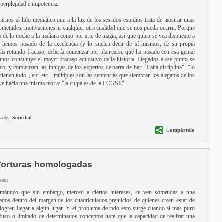
 perplejidad e impotencia.
rnos al hilo mediático que a la luz de los sesudos estudios trata de mostrar unas
quietudes, motivaciones ni cualquier otra cualidad que se nos pueda ocurrir. Porque
 de la noche a la mañana como por arte de magia, así que quien se vea dispuesto a
o hemos pasado de la excelencia (y lo suelen decir de sí mismos, de su propia
más rotundo fracaso, debería comenzar por plantearse qué ha pasado con esa genial
nos constituye el mayor fracaso educativo de la historia. Llegados a ese punto se
co, y comienzan las intrigas de los expertos de barra de bar. "Falta disciplina", "lo
tienen todo", etc, etc... múltiples son las sentencias que siembran los alegatos de los
uye hacia una misma teoría: "la culpa es de la LOGSE".
nados:
Sociedad
Compártelo
Torturas homologadas
2008
ántico que sin embargo, merced a ciertos intereses, se ven sometidas a una
lados dentro del margen de los cuadriculados prejuicios de quienes creen estar de
 logren llegar a algún lugar. Y el problema de todo esto surge cuando al más puro
fuso o limitado de determinados conceptos hace que la capacidad de realizar una