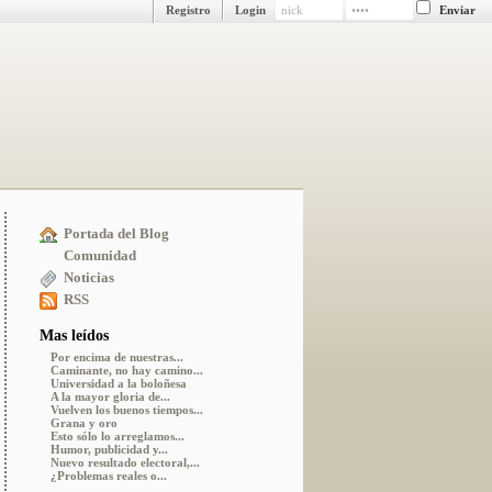
Registro
Login
Portada del Blog
Comunidad
Noticias
RSS
Mas leídos
Por encima de nuestras...
Caminante, no hay camino...
Universidad a la boloñesa
A la mayor gloria de...
Vuelven los buenos tiempos...
Grana y oro
Esto sólo lo arreglamos...
Humor, publicidad y...
Nuevo resultado electoral,...
¿Problemas reales o...