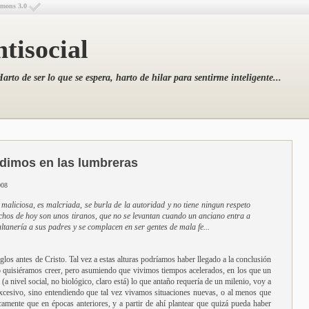
mmons 3.0
tisocial
arto de ser lo que se espera, harto de hilar para sentirme inteligente...
dimos en las lumbreras
008
 maliciosa, es malcriada, se burla de la autoridad y no tiene ningun respeto
hos de hoy son unos tiranos, que no se levantan cuando un anciano entra a
ltanería a sus padres y se complacen en ser gentes de mala fe...
glos antes de Cristo. Tal vez a estas alturas podríamos haber llegado a la conclusión
 quisiéramos creer, pero asumiendo que vivimos tiempos acelerados, en los que un
a nivel social, no biológico, claro está) lo que antaño requería de un milenio, voy a
a excesivo, sino entendiendo que tal vez vivamos situaciones nuevas, o al menos que
amente que en épocas anteriores, y a partir de ahí plantear que quizá pueda haber