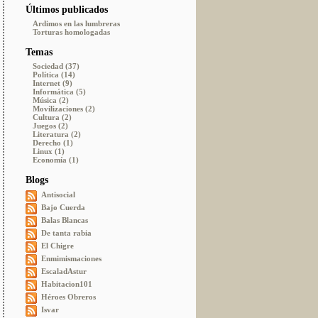
Últimos publicados
Ardimos en las lumbreras
Torturas homologadas
Temas
Sociedad (37)
Política (14)
Internet (9)
Informática (5)
Música (2)
Movilizaciones (2)
Cultura (2)
Juegos (2)
Literatura (2)
Derecho (1)
Linux (1)
Economía (1)
Blogs
Antisocial
Bajo Cuerda
Balas Blancas
De tanta rabia
El Chigre
Enmimismaciones
EscaladAstur
Habitacion101
Héroes Obreros
Isvar